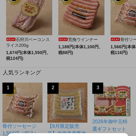
石狩川ベーコンス
荒挽ウインナー
骨付ソ
ライス200g
1,188円(本体1,100円、
1,566円(本体
1,674円(本体1,550円、
税88円)
税116円)
税124円)
人気ランキング
1
2
3
2026年御中元特
骨付ソーセージ
【8月限定販売
選ギフトセット
1,566円（税込）
品】北海道産豚肉