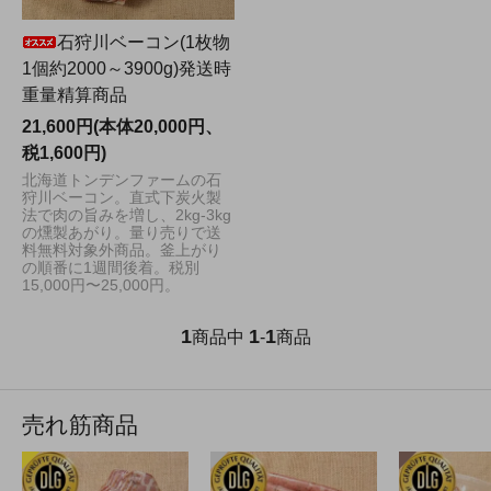
石狩川ベーコン(1枚物
1個約2000～3900g)発送時
重量精算商品
21,600円(本体20,000円、
税1,600円)
北海道トンデンファームの石
狩川ベーコン。直式下炭火製
法で肉の旨みを増し、2kg-3kg
の燻製あがり。量り売りで送
料無料対象外商品。釜上がり
の順番に1週間後着。税別
15,000円〜25,000円。
1
1
1
商品中
-
商品
売れ筋商品