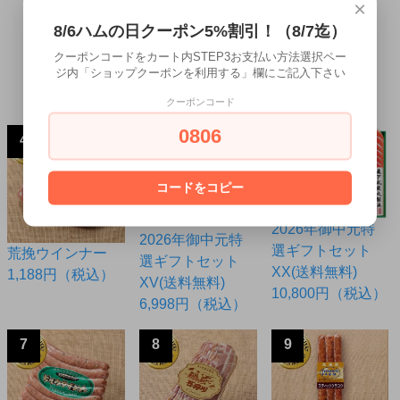
XU(送料無料)
×
使用無塩漬焼ソー
5,994円（税込）
8/6ハムの日クーポン5%割引！（8/7迄）
セージ専用ウイン
ナー◆ブラートブ
クーポンコードをカート内STEP3お支払い方法選択ペー
ジ内「ショップクーポンを利用する」欄にご記入下さい
ルスト
972円（税込）
クーポンコード
0806
4
5
6
コードをコピー
2026年御中元特
2026年御中元特
選ギフトセット
荒挽ウインナー
選ギフトセット
XX(送料無料)
1,188円（税込）
XV(送料無料)
10,800円（税込）
6,998円（税込）
7
8
9