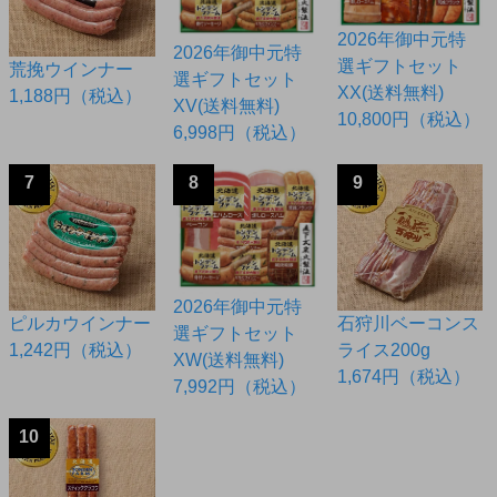
2026年御中元特
2026年御中元特
選ギフトセット
荒挽ウインナー
選ギフトセット
XX(送料無料)
1,188円（税込）
XV(送料無料)
10,800円（税込）
6,998円（税込）
7
8
9
2026年御中元特
ピルカウインナー
石狩川ベーコンス
選ギフトセット
1,242円（税込）
ライス200g
XW(送料無料)
1,674円（税込）
7,992円（税込）
10