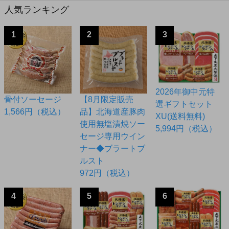
人気ランキング
1
2
3
2026年御中元特
骨付ソーセージ
【8月限定販売
選ギフトセット
1,566円（税込）
品】北海道産豚肉
XU(送料無料)
使用無塩漬焼ソー
5,994円（税込）
セージ専用ウイン
ナー◆ブラートブ
ルスト
972円（税込）
4
5
6