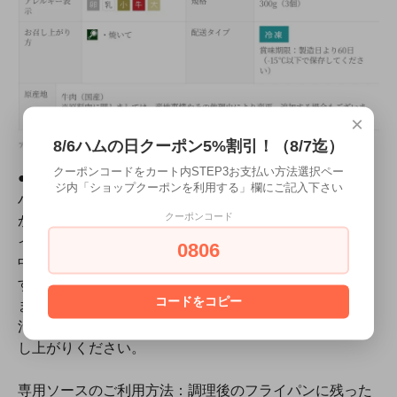
×
8/6ハムの日クーポン5%割引！（8/7迄）
クーポンコードをカート内STEP3お支払い方法選択ペー
●ビーフハンバーグ
ジ内「ショップクーポンを利用する」欄にご記入下さい
ハンバーグを解凍（冷蔵庫で約半日）してください。熱
クーポンコード
が通りやすいようにし平らに形を整えてください。フラ
イパンにバター大さじ１を溶かしてハンバーグを入れ、
0806
中火で美味そうな焼き色がついたらフライ返しで返しま
す。ここでぴったり蓋をし、中火の弱めで蒸し焼きにし
コードをコピー
ます。焼き上がりは、箸を中央に刺してみて、澄んだ肉
汁が出ればＯＫ。器に盛り付け専用ソースをかけてお召
し上がりください。
専用ソースのご利用方法：調理後のフライパンに残った