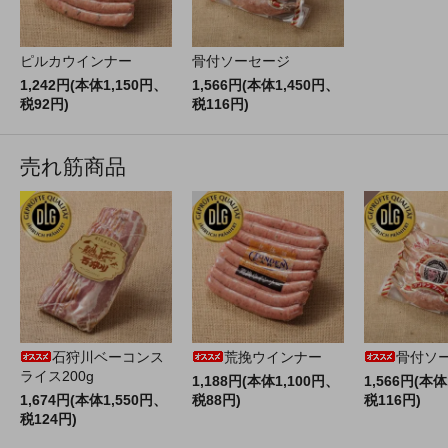
ピルカウインナー
骨付ソーセージ
1,242円(本体1,150円、
1,566円(本体1,450円、
税92円)
税116円)
売れ筋商品
石狩川ベーコンス
荒挽ウインナー
骨付ソ
ライス200g
1,188円(本体1,100円、
1,566円(本体
1,674円(本体1,550円、
税88円)
税116円)
税124円)